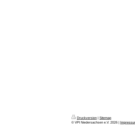
Druckversion
|
Sitemap
© VPI Niedersachsen e.V. 2026 |
Impressu