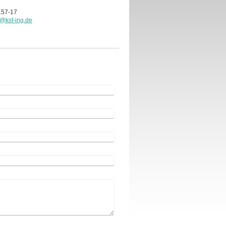
3157-17
ksf-ing.de