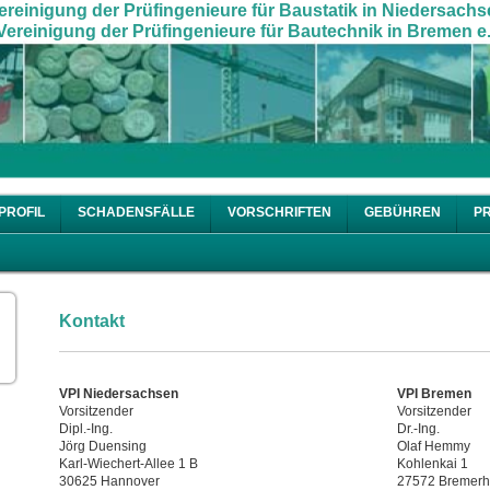
ereinigung der Prüfingenieure für Baustatik in Niedersachs
ereinigung der Prüfingenieure für Bautechnik in Bremen e.
PROFIL
SCHADENSFÄLLE
VORSCHRIFTEN
GEBÜHREN
P
Kontakt
VPI Niedersachsen
VPI Bremen
Vorsitzender
Vorsitzender
Dipl.-Ing.
Dr.-Ing.
Jörg Duensing
Olaf Hemmy
Karl-Wiechert-Allee 1 B
Kohlenkai 1
30625 Hannover
27572 Bremer