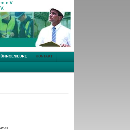
en e.V.
V.
RÜFINGENIEURE
KONTAKT
haven