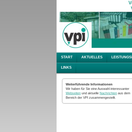
V
V
START
AKTUELLES
LEISTUNGS
LINKS
Weiterführende Informationen
Wir haben für Sie eine Auswahl interessanter
Webseiten
und aktuelle
Nachrichten
aus dem
Bereich der VPI zusammengestellt.