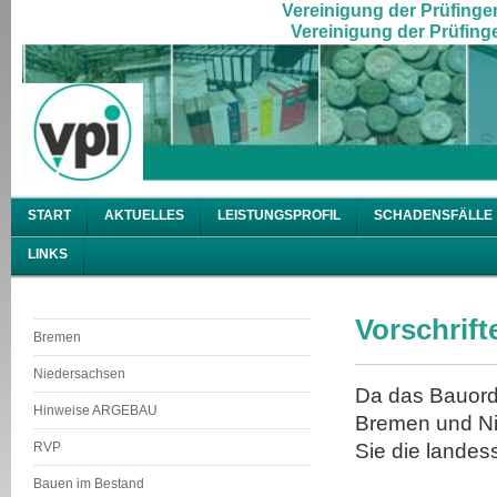
Vereinigung der Prüfingen
Vereinigung der Prüfinge
START
AKTUELLES
LEISTUNGSPROFIL
SCHADENSFÄLLE
LINKS
Vorschrift
Bremen
Niedersachsen
Da das Bauord
Hinweise ARGEBAU
Bremen und Nie
RVP
Sie die landes
Bauen im Bestand