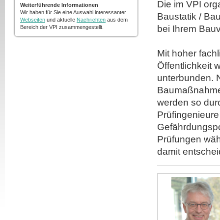
Die im VPI org
Weiterführende Informationen
Wir haben für Sie eine Auswahl interessanter
Baustatik / Ba
Webseiten
und aktuelle
Nachrichten
aus dem
bei Ihrem Bau
Bereich der VPI zusammengestellt.
Mit hoher fach
Öffentlichkeit
unterbunden. 
Baumaßnahmen 
werden so durc
Prüfingenieur
Gefährdungspot
Prüfungen wäh
damit entschei