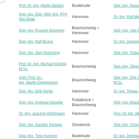
Prof. Dr.-Ing. Martin Betzler
Buxtehude
Dipl.-Ing. Ha
Dipl.-Ing. Dipl.-Wirt.-Ing. (FH)
Hannover
Dr.-Ing. Ralf M
Nils Bolte
Braunschweig +
Dipl.-Ing. Rouven Brückner
Dipl.-Ing. Udo
Hannover
Dipl.-Ing. Ralf Brune
Hannover
Dr.-Ing. Domin
Dipl.-Ing. Jörg Duensing
Hannover
Dipl.-Ing. Tobi
Prof. Dr.-Ing. Michael Eisfeld
Braunschweig
Dipl.-Ing. Olive
M.Sc.
Univ. Prof. Dr.-
Dipl.-Ing. Dir
Braunschweig
Ing. Martin Empelmann
M.Sc.
Dipl.-Ing. Dirk Gerke
Hannover
Dr.-Ing. Tobia
Fuldabrück +
Dipl.-Ing. Andreas Geselle
Dipl.-Ing. Kla
Braunschweig
Dr.-Ing. Joachim Göhlmann
Hannover
Prof. Dr.-Ing. 
Dipl.-Ing. Karsten Kemper
Osnabrück
Dipl.-Ing. Chri
Dipl.-Ing. Timo Kersten
Buxtehude
Dr.-Ing. Dietma