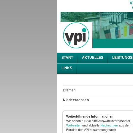
V
V
START
AKTUELLES
LEISTUNGS
LINKS
Bremen
Niedersachsen
Weiterführende Informationen
Wir haben für Sie eine Auswahl interessanter
Webseiten
und aktuelle
Nachrichten
aus dem
Bereich der VPI zusammengestellt.