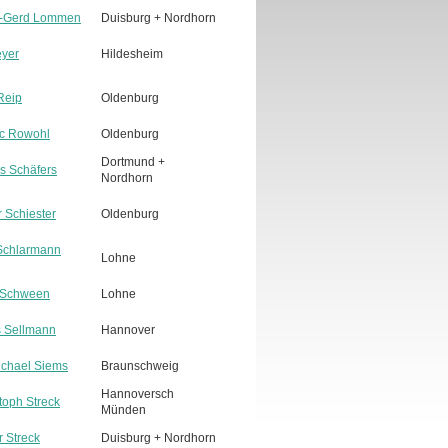
ns-Gerd Lommen
Duisburg + Nordhorn
eyer
Hildesheim
 Reip
Oldenburg
ic Rowohl
Oldenburg
Dortmund +
as Schäfers
Nordhorn
r Schiester
Oldenburg
k Schlarmann
Lohne
s Schween
Lohne
us Sellmann
Hannover
Michael Siems
Braunschweig
Hannoversch
stoph Streck
Münden
r Streck
Duisburg + Nordhorn