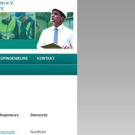
en e.V.
V.
RÜFINGENIEURE
KONTAKT
ingenieurs
Dienstsitz
indschulte
Nordhorn