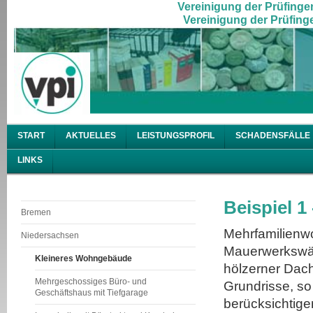
Vereinigung der Prüfingen
Vereinigung der Prüfinge
START
AKTUELLES
LEISTUNGSPROFIL
SCHADENSFÄLLE
LINKS
Beispiel 
Bremen
Mehrfamilienw
Niedersachsen
Mauerwerkswän
Kleineres Wohngebäude
hölzerner Dac
Mehrgeschossiges Büro- und
Grundrisse, so
Geschäftshaus mit Tiefgarage
berücksichtige