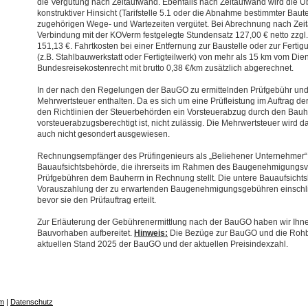
die Vergütung nach Zeitaufwand. Ebenfalls nach Zeitaufwand wird die
konstruktiver Hinsicht (Tarifstelle 5.1 oder die Abnahme bestimmter Baut
zugehörigen Wege- und Wartezeiten vergütet. Bei Abrechnung nach Zeit
Verbindung mit der KOVerm festgelegte Stundensatz 127,00 € netto zzgl.
151,13 €. Fahrtkosten bei einer Entfernung zur Baustelle oder zur Ferti
(z.B. Stahlbauwerkstatt oder Fertigteilwerk) von mehr als 15 km vom Die
Bundesreisekostenrecht mit brutto 0,38 €/km zusätzlich abgerechnet.
In der nach den Regelungen der BauGO zu ermittelnden Prüfgebühr und d
Mehrwertsteuer enthalten. Da es sich um eine Prüfleistung im Auftrag d
den Richtlinien der Steuerbehörden ein Vorsteuerabzug durch den Bauhe
vorsteuerabzugsberechtigt ist, nicht zulässig. Die Mehrwertsteuer wird 
auch nicht gesondert ausgewiesen.
Rechnungsempfänger des Prüfingenieurs als „Beliehener Unternehmer“ is
Bauaufsichtsbehörde, die ihrerseits im Rahmen des Baugenehmigungsv
Prüfgebühren dem Bauherrn in Rechnung stellt. Die untere Bauaufsichts
Vorauszahlung der zu erwartenden Baugenehmigungsgebühren einschlie
bevor sie den Prüfauftrag erteilt.
Zur Erläuterung der Gebührenermittlung nach der BauGO haben wir Ihnen
Bauvorhaben aufbereitet.
Hinweis:
Die Bezüge zur BauGO und die Rohba
aktuellen Stand 2025 der BauGO und der aktuellen Preisindexzahl.
m
|
Datenschutz