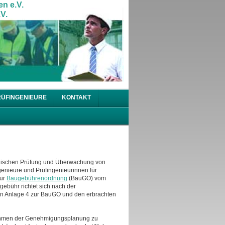
en e.V.
V.
RÜFINGENIEURE
KONTAKT
hnischen Prüfung und Überwachung von
enieure und Prüfingenieurinnen für
zur
Baugebührenordnung
(BauGO) vom
ebühr richtet sich nach der
n Anlage 4 zur BauGO und den erbrachten
Rahmen der Genehmigungsplanung zu