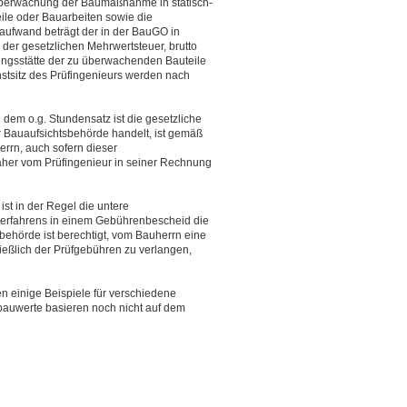
 Überwachung der Baumaßnahme in statisch-
eile oder Bauarbeiten sowie die
aufwand beträgt der in der BauGO in
 der gesetzlichen Mehrwertsteuer, brutto
gungsstätte der zu überwachenden Bauteile
nstsitz des Prüfingenieurs werden nach
em o.g. Stundensatz ist die gesetzliche
er Bauaufsichtsbehörde handelt, ist gemäß
rrn, auch sofern dieser
daher vom Prüfingenieur in seiner Rechnung
t in der Regel die untere
erfahrens in einem Gebührenbescheid die
behörde ist berechtigt, vom Bauherrn eine
ßlich der Prüfgebühren zu verlangen,
 einige Beispiele für verschiedene
uwerte basieren noch nicht auf dem