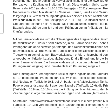
berechnenden Bruttorauminhalt, vervielfältigt mit dem für die jeweilige 
Rohbauwert je Kubikmeter Bruttorauminhalt. Diese werden jährlich zum 0
Bezugsjahr 2015 (ab dem 01.10.2025 Bezugsjahr 2021) bezogenen Preis
Niedersächsischen Ministerium für Soziales, Frauen, Familie und Gesun
festgelegt. Die Veröffentlichung erfolgt im Niedersächsischen Ministeria
Preisindexzahl
lautet 1,298 Bezugsjahr 2021 = 100). Die tatsächlichen R
Gebührenberechnung nicht relevant. Die Rohbausumme wird von der b
Bauaufsichtsbehörde ermittelt und dem Prüfingenieur im Prüfauftrag mitg
€ aufzurunden.
Mit der Bauwerksklasse wird die Schwierigkeit des Tragwerks des Bauvor
Bauwerksklasse 1 werden sehr einfache, in die Bauwerksklasse 5 sehr 
Wohngebäude ohne schwierige Abfange- und Deckenkonstruktionen sow
Bauwerksklasse 3 (Tragwerke mit durchschnittlichem Schwierigkeitsgra
Tragwerke zu den einzelnen Bauwerksklassen erfolgt entsprechend de
angegebenen Kriterienkatalog. Maßgebend für die Einordnung ist die 
einer Bauwerksklasse. Die Bauwerksklasse wird von der unteren Bauauf
Prüfingenieur festgelegt und ihm ebenfalls im Prüfauftrag mitgeteilt.
Den Umfang der zu erbringenden Teilleistungen legt die untere Bauaufsi
auf Empfehlung des Prüfingenieurs fest. Wichtige Teilleistungen sind d
(bei Neubauten Tarifstelle 10.1, bei Umbauten und Aufstockungen Tarifst
Feuerwiderstandsdauer der tragenden Bauteile (Tarifstelle 10.6), die 
(Tarifstellen 10.9 und 10.10) sowie die Prüfung von Nachträgen zu de
Zeichnungen infolge planerischer Änderungen und Fehlern (Tarifstelle 1
Sofern der Rohbauwert schwer bestimmbar ist oder in einem groben Mis
(Tarifstelle 10.13 in Verbindung mit den Ausführungsbestimmungen zu