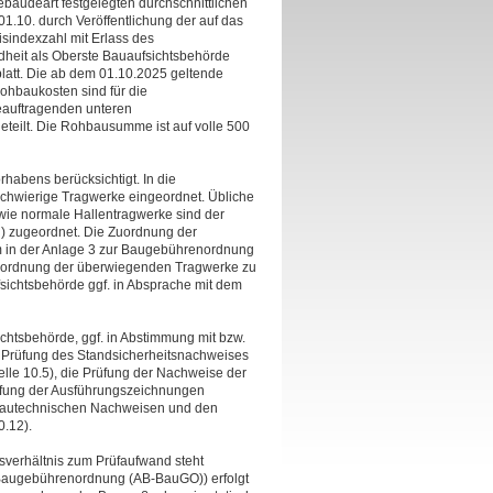
Gebäudeart festgelegten durchschnittlichen
1.10. durch Veröffentlichung der auf das
indexzahl mit Erlass des
dheit als Oberste Bauaufsichtsbehörde
lblatt. Die ab dem 01.10.2025 geltende
ohbaukosten sind für die
eauftragenden unteren
eteilt. Die Rohbausumme ist auf volle 500
habens berücksichtigt. In die
schwierige Tragwerke eingeordnet. Übliche
ie normale Hallentragwerke sind der
d) zugeordnet. Die Zuordnung der
m in der Anlage 3 zur Baugebührenordnung
Zuordnung der überwiegenden Tragwerke zu
sichtsbehörde ggf. in Absprache mit dem
chtsbehörde, ggf. in Abstimmung mit bzw.
ie Prüfung des Standsicherheitsnachweises
elle 10.5), die Prüfung der Nachweise der
Prüfung der Ausführungszeichnungen
n bautechnischen Nachweisen und den
0.12).
sverhältnis zum Prüfaufwand steht
r Baugebührenordnung (AB-BauGO)) erfolgt