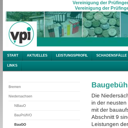
Vereinigung der Prüfingen
Vereinigung der Prüfinge
START
AKTUELLES
LEISTUNGSPROFIL
SCHADENSFÄLLE
LINKS
Baugebüh
Bremen
Die Niedersä
Niedersachsen
in der neuste
NBauO
mit der bauau
BauPrüfVO
Abschnitt 9 sin
Leistungen de
BauGO