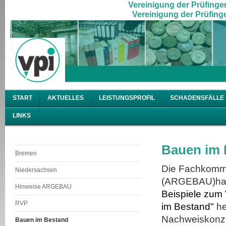
Vereinigung der Prüfingen
Vereinigung der Prüfinge
START
AKTUELLES
LEISTUNGSPROFIL
SCHADENSFÄLLE
LINKS
Bauen im 
Bremen
Die Fachkommi
Niedersachsen
(ARGEBAU)hat
Hinweise ARGEBAU
Beispiele zum
RVP
im Bestand"
he
Nachweiskonze
Bauen im Bestand