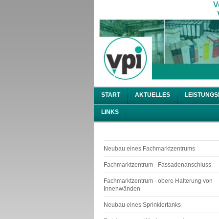
V
V
START
AKTUELLES
LEISTUNGS
LINKS
Neubau eines Fachmarktzentrums
Fachmarktzentrum - Fassadenanschluss
Fachmarktzentrum - obere Halterung von
Innenwänden
Neubau eines Sprinklertanks