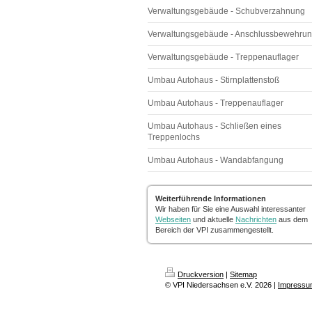
Verwaltungsgebäude - Schubverzahnung
Verwaltungsgebäude - Anschlussbewehru
Verwaltungsgebäude - Treppenauflager
Umbau Autohaus - Stirnplattenstoß
Umbau Autohaus - Treppenauflager
Umbau Autohaus - Schließen eines
Treppenlochs
Umbau Autohaus - Wandabfangung
Weiterführende Informationen
Wir haben für Sie eine Auswahl interessanter
Webseiten
und aktuelle
Nachrichten
aus dem
Bereich der VPI zusammengestellt.
Druckversion
|
Sitemap
© VPI Niedersachsen e.V. 2026 |
Impressu