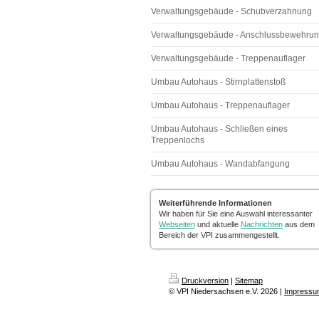
Verwaltungsgebäude - Schubverzahnung
Verwaltungsgebäude - Anschlussbewehru
Verwaltungsgebäude - Treppenauflager
Umbau Autohaus - Stirnplattenstoß
Umbau Autohaus - Treppenauflager
Umbau Autohaus - Schließen eines
Treppenlochs
Umbau Autohaus - Wandabfangung
Weiterführende Informationen
Wir haben für Sie eine Auswahl interessanter
Webseiten
und aktuelle
Nachrichten
aus dem
Bereich der VPI zusammengestellt.
Druckversion
|
Sitemap
© VPI Niedersachsen e.V. 2026 |
Impressu