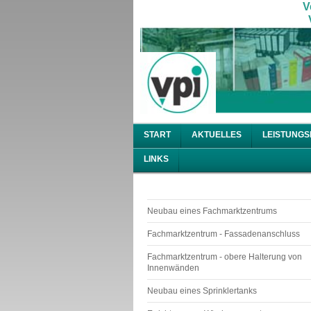
V
V
START
AKTUELLES
LEISTUNGS
LINKS
Neubau eines Fachmarktzentrums
Fachmarktzentrum - Fassadenanschluss
Fachmarktzentrum - obere Halterung von
Innenwänden
Neubau eines Sprinklertanks