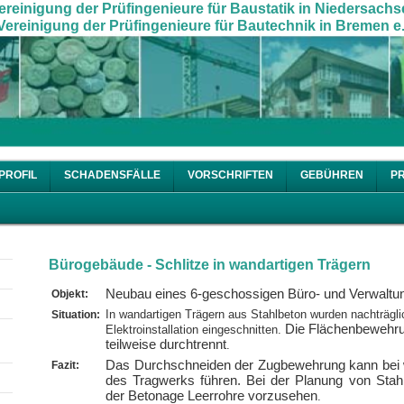
ereinigung der Prüfingenieure für Baustatik in Niedersachs
ereinigung der Prüfingenieure für Bautechnik in Bremen e.
PROFIL
SCHADENSFÄLLE
VORSCHRIFTEN
GEBÜHREN
P
Bürogebäude - Schlitze in wandartigen Trägern
Neubau eines 6-geschossigen Büro- und Verwalt
Objekt:
In wandartigen Trägern aus Stahlbeton wurden nachträglic
Situation:
Die Flächenbewehru
Elektroinstallation eingeschnitten.
teilweise durchtrennt
.
Das Durchschneiden der Zugbewehrung kann bei 
Fazit:
des Tragwerks führen. Bei der Planung von Stah
der Betonage Leerrohre vorzusehen
.