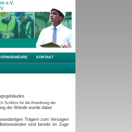
en e.V.
V.
RÜFINGENIEURE
KONTAKT
ungsgebäudes
h Schlitze für die Anordnung der
ng der Wände wurde dabei
wandartigen Trägern zum Versagen
lbetonwänden sind bereits im Zuge