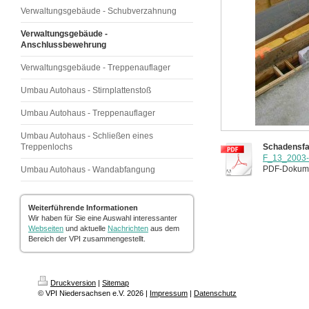
Verwaltungsgebäude - Schubverzahnung
Verwaltungsgebäude -
Anschlussbewehrung
Verwaltungsgebäude - Treppenauflager
Umbau Autohaus - Stirnplattenstoß
Umbau Autohaus - Treppenauflager
Umbau Autohaus - Schließen eines
Treppenlochs
Schadensfal
F_13_2003-0
PDF-Dokume
Umbau Autohaus - Wandabfangung
Weiterführende Informationen
Wir haben für Sie eine Auswahl interessanter
Webseiten
und aktuelle
Nachrichten
aus dem
Bereich der VPI zusammengestellt.
Druckversion
|
Sitemap
© VPI Niedersachsen e.V. 2026 |
Impressum
|
Datenschutz