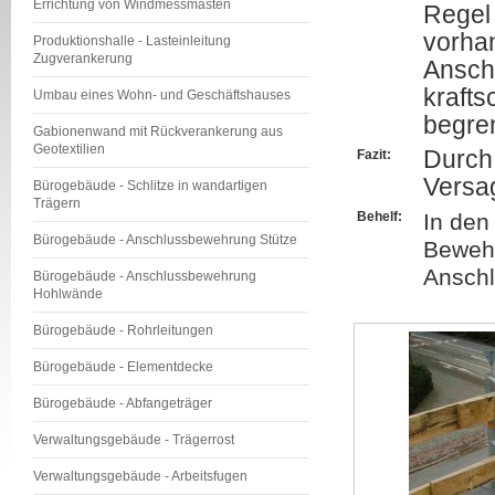
Errichtung von Windmessmasten
Regel 
vorhan
Produktionshalle - Lasteinleitung
Zugverankerung
Ansch
krafts
Umbau eines Wohn- und Geschäftshauses
begren
Gabionenwand mit Rückverankerung aus
Geotextilien
Durch
Fazit:
Versa
Bürogebäude - Schlitze in wandartigen
Trägern
Behelf:
In den
Bürogebäude - Anschlussbewehrung Stütze
Bewehr
Anschl
Bürogebäude - Anschlussbewehrung
Hohlwände
Bürogebäude - Rohrleitungen
Bürogebäude - Elementdecke
Bürogebäude - Abfangeträger
Verwaltungsgebäude - Trägerrost
Verwaltungsgebäude - Arbeitsfugen