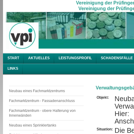
Vereinigung der Prüfingen
Vereinigung der Prüfinge
START
AKTUELLES
LEISTUNGSPROFIL
SCHADENSFÄLLE
LINKS
Verwaltungsgeb
Neubau eines Fachmarktzentrums
Neub
Objekt:
Fachmarktzentrum - Fassadenanschluss
Verwa
Fachmarktzentrum - obere Halterung von
Hier:
Innenwänden
Ansch
Neubau eines Sprinklertanks
Die B
Situation: