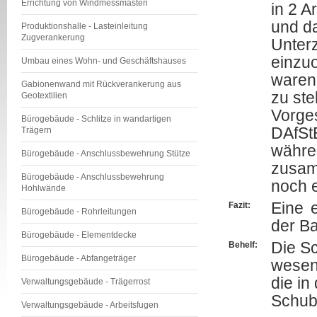
Errichtung von Windmessmasten
in 2 A
und d
Produktionshalle - Lasteinleitung
Zugverankerung
Unter
einzuo
Umbau eines Wohn- und Geschäftshauses
waren
Gabionenwand mit Rückverankerung aus
zu ste
Geotextilien
Vorges
Bürogebäude - Schlitze in wandartigen
DAfStB
Trägern
währe
Bürogebäude - Anschlussbewehrung Stütze
zusamm
Bürogebäude - Anschlussbewehrung
noch 
Hohlwände
Eine 
Fazit:
Bürogebäude - Rohrleitungen
der Ba
Bürogebäude - Elementdecke
Die S
Behelf:
Bürogebäude - Abfangeträger
wesent
die in
Verwaltungsgebäude - Trägerrost
Schub
Verwaltungsgebäude - Arbeitsfugen