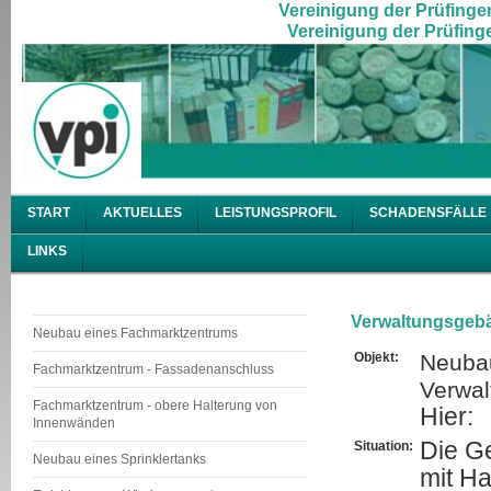
Vereinigung der Prüfingen
Vereinigung der Prüfinge
START
AKTUELLES
LEISTUNGSPROFIL
SCHADENSFÄLLE
LINKS
Verwaltungsgeb
Neubau eines Fachmarktzentrums
Objekt:
Neub
Fachmarktzentrum - Fassadenanschluss
Verwa
Fachmarktzentrum - obere Halterung von
Hier:
Innenwänden
Die G
Situation:
Neubau eines Sprinklertanks
mit H